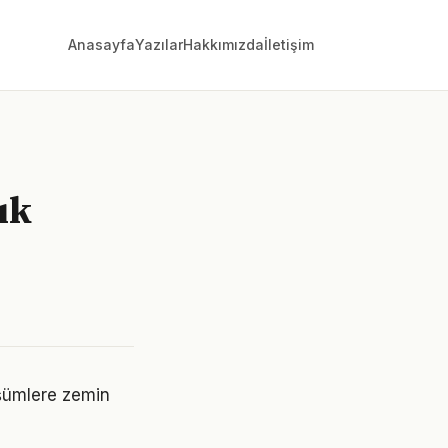
Anasayfa
Yazılar
Hakkımızda
İletişim
ık
üşümlere zemin