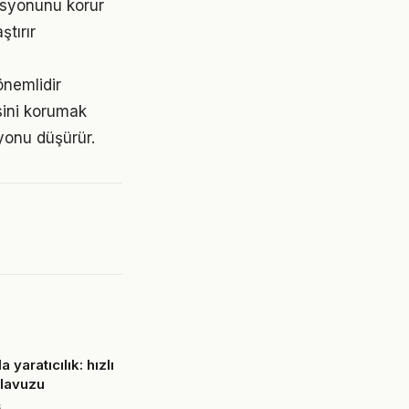
asyonunu korur
ştırır
önemlidir
sini korumak
yonu düşürür.
 yaratıcılık: hızlı
lavuzu
6