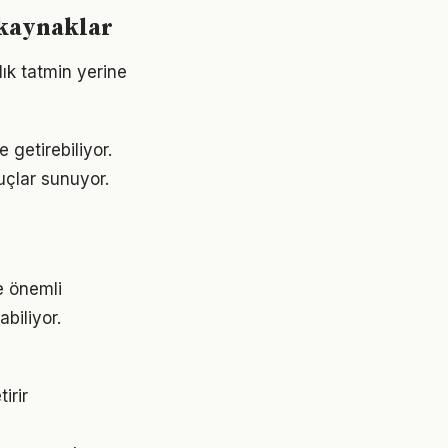
 kaynaklar
lık tatmin yerine
 getirebiliyor.
uçlar sunuyor.
e önemli
abiliyor.
irir