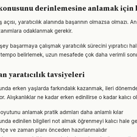
k konusunu derinlemesine anlamak için
 açısı, yaratıcılık alanında başarının olmazsa olmazı. An
azanımlara odaklanmak gerekir.
ey başarmaya çalışmak yaratıcılık sürecini yıpratıcı hale
ir tempo belirlemek, uzun mesafede çok daha verimli son
 yaratıcılık tavsiyeleri
sunda erken yaşlarda farkındalık kazanmak, ileri dönemd
r. Alışkanlıklar ne kadar erken edinilirse o kadar kalıcı ol
oyutunu anlamak pratik adımları daha anlamlı kılar
unda edinilen bilgileri not almak öğrenmeyi kalıcı hale get
 bütçe ve zaman planı önceden hazırlanmalıdır