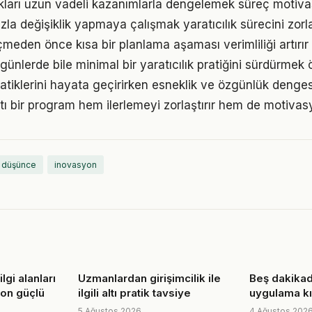
ukları uzun vadeli kazanımlarla dengelemek süreç motiv
la değişiklik yapmaya çalışmak yaratıcılık sürecini zorla
den önce kısa bir planlama aşaması verimliliği artırır
ünlerde bile minimal bir yaratıcılık pratiğini sürdürmek 
ratiklerini hayata geçirirken esneklik ve özgünlük denge
tı bir program hem ilerlemeyi zorlaştırır hem de motivas
ı düşünce
inovasyon
lgi alanları
Uzmanlardan girişimcilik ile
Beş dakikada
 on güçlü
ilgili altı pratik tavsiye
uygulama kı
5 Ağustos 2026
4 Ağustos 202