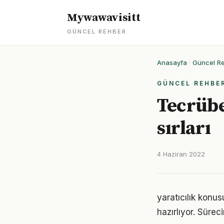
Mywawavisitt
GÜNCEL REHBER
Anasayfa
·
Güncel R
GÜNCEL REHBE
Tecrübel
sırları
4 Haziran 2022
yaratıcılık konu
hazırlıyor. Sürec