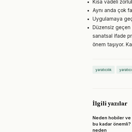
Kısa vadeli zorl
Aynı anda çok faz
Uygulamaya geçme
Düzensiz geçen g
sanatsal ifade p
önem taşıyor. Ka
yaratıcılık
yaratıc
İlgili yazılar
Neden hobiler ve i
bu kadar önemli?
neden